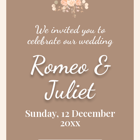
We invited you to
celebrate our wedding
Romeo &
Juliet
Sunday, 12 December
20xx