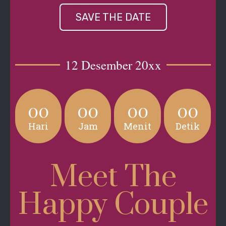
SAVE THE DATE
12 Desember 20xx
00
00
00
00
Hari
Jam
Menit
Detik
Meet The
Happy Couple