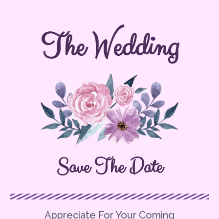
The Wedding
Save The Date
Appreciate For Your Coming